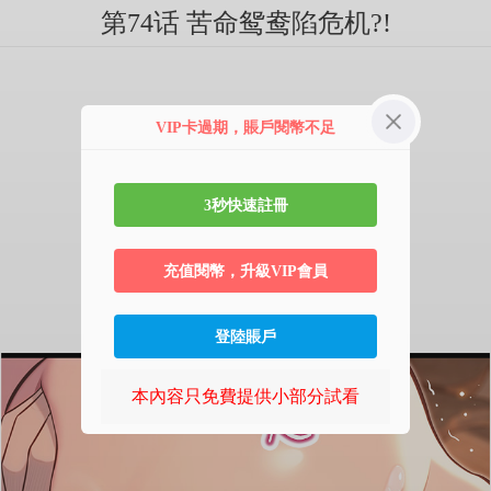
第74话 苦命鸳鸯陷危机?!
VIP卡過期，賬戶閱幣不足
3秒快速註冊
充值閱幣，升級VIP會員
登陸賬戶
本內容只免費提供小部分試看